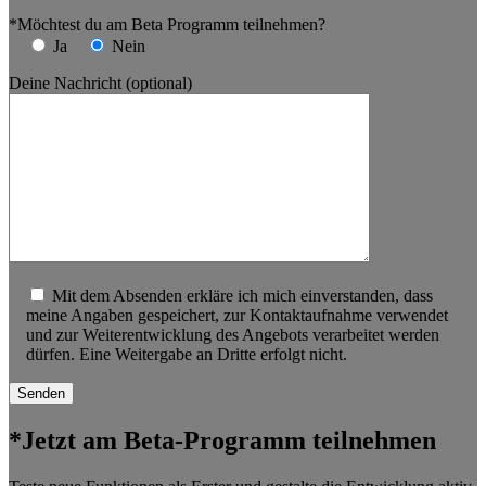
*Möchtest du am Beta Programm teilnehmen?
Ja
Nein
Deine Nachricht (optional)
Mit dem Absenden erkläre ich mich einverstanden, dass
meine Angaben gespeichert, zur Kontaktaufnahme verwendet
und zur Weiterentwicklung des Angebots verarbeitet werden
dürfen. Eine Weitergabe an Dritte erfolgt nicht.
*Jetzt am Beta-Programm teilnehmen