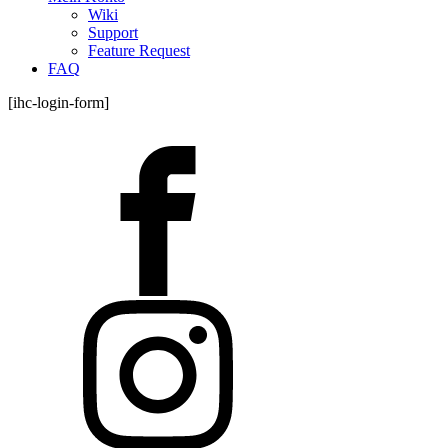
Wiki
Support
Feature Request
FAQ
[ihc-login-form]