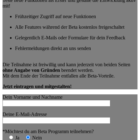
Teste neue Funktionen als Erster und gestalte die Entwicklung aktiv
mit!
Frühzeitiger Zugriff auf neue Funktionen
Alle Features während der Beta kostenlos freigeschaltet
Gelegentlich E-Mails oder Formulare für dein Feedback
Fehlermeldungen direkt an uns senden
Die Teilnahme ist freiwillig und kann jederzeit von beiden Seiten
ohne Angabe von Gründen
beendet werden.
Mit dem Ende der Teilnahme entfallen alle Beta-Vorteile.
Jetzt eintragen und mitgestalten!
Dein Vorname und Nachname
Deine E-Mail-Adresse
*Möchtest du am Beta Programm teilnehmen?
Ja
Nein