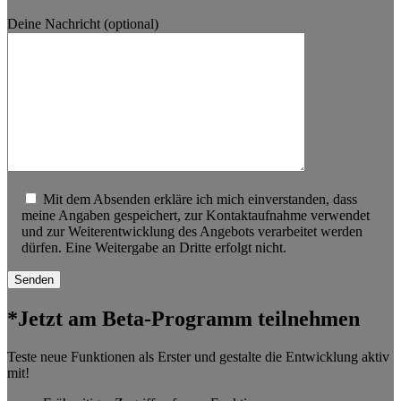
Deine Nachricht (optional)
Mit dem Absenden erkläre ich mich einverstanden, dass
meine Angaben gespeichert, zur Kontaktaufnahme verwendet
und zur Weiterentwicklung des Angebots verarbeitet werden
dürfen. Eine Weitergabe an Dritte erfolgt nicht.
*Jetzt am Beta-Programm teilnehmen
Teste neue Funktionen als Erster und gestalte die Entwicklung aktiv
mit!