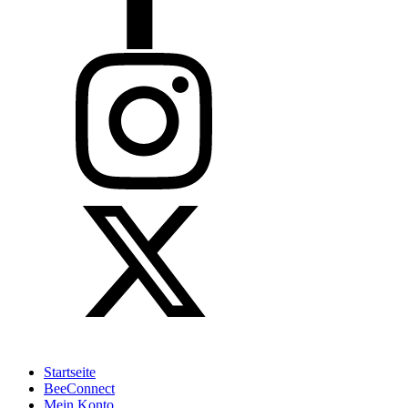
Startseite
BeeConnect
Mein Konto