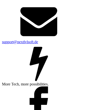
support@nextlvlsoft.de
More Tech, more possibilities.