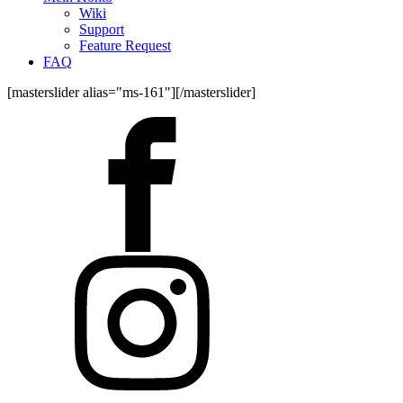
Wiki
Support
Feature Request
FAQ
[masterslider alias="ms-161"][/masterslider]