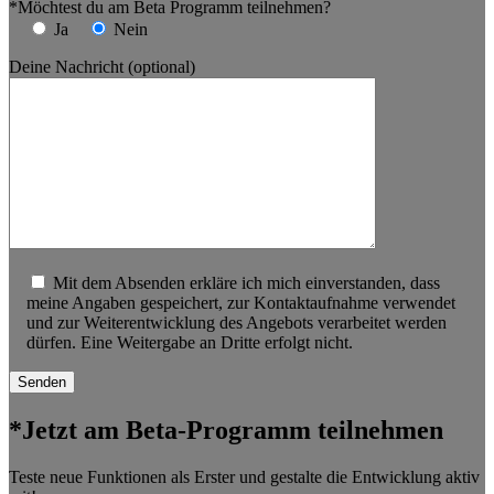
*Möchtest du am Beta Programm teilnehmen?
Ja
Nein
Deine Nachricht (optional)
Mit dem Absenden erkläre ich mich einverstanden, dass
meine Angaben gespeichert, zur Kontaktaufnahme verwendet
und zur Weiterentwicklung des Angebots verarbeitet werden
dürfen. Eine Weitergabe an Dritte erfolgt nicht.
*Jetzt am Beta-Programm teilnehmen
Teste neue Funktionen als Erster und gestalte die Entwicklung aktiv