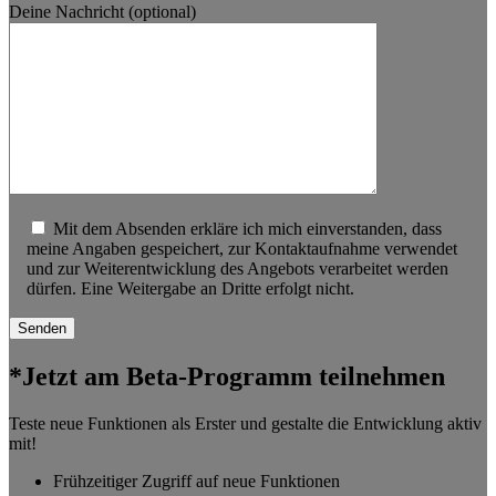
Deine Nachricht (optional)
Mit dem Absenden erkläre ich mich einverstanden, dass
meine Angaben gespeichert, zur Kontaktaufnahme verwendet
und zur Weiterentwicklung des Angebots verarbeitet werden
dürfen. Eine Weitergabe an Dritte erfolgt nicht.
*Jetzt am Beta-Programm teilnehmen
Teste neue Funktionen als Erster und gestalte die Entwicklung aktiv
mit!
Frühzeitiger Zugriff auf neue Funktionen