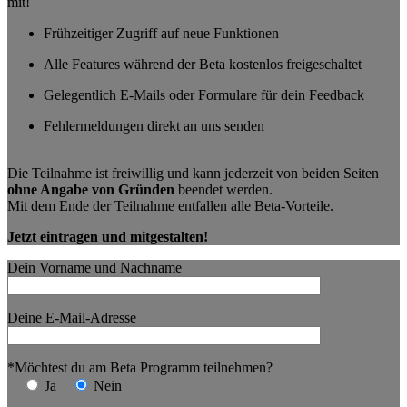
mit!
Frühzeitiger Zugriff auf neue Funktionen
Alle Features während der Beta kostenlos freigeschaltet
Gelegentlich E-Mails oder Formulare für dein Feedback
Fehlermeldungen direkt an uns senden
Die Teilnahme ist freiwillig und kann jederzeit von beiden Seiten
ohne Angabe von Gründen
beendet werden.
Mit dem Ende der Teilnahme entfallen alle Beta-Vorteile.
Jetzt eintragen und mitgestalten!
Dein Vorname und Nachname
Deine E-Mail-Adresse
*Möchtest du am Beta Programm teilnehmen?
Ja
Nein