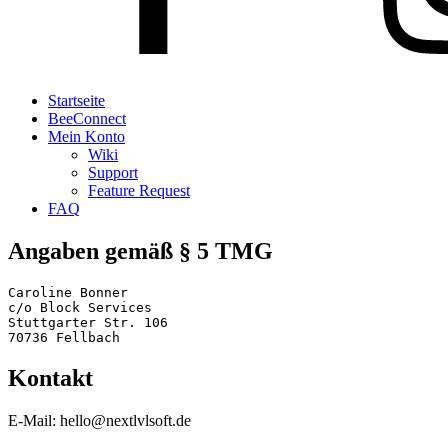
Startseite
BeeConnect
Mein Konto
Wiki
Support
Feature Request
FAQ
Angaben gemäß § 5 TMG
Caroline Bonner

c/o Block Services

Stuttgarter Str. 106

70736 Fellbach
Kontakt
E-Mail: hello@nextlvlsoft.de