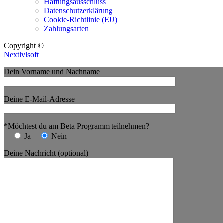
Haftungsausschluss
Datenschutzerklärung
Cookie-Richtlinie (EU)
Zahlungsarten
Copyright ©
Nextlvlsoft
Dein Vorname und Nachname
Deine E-Mail-Adresse
*Möchtest du am Beta Programm teilnehmen?
Ja
Nein
Deine Nachricht (optional)