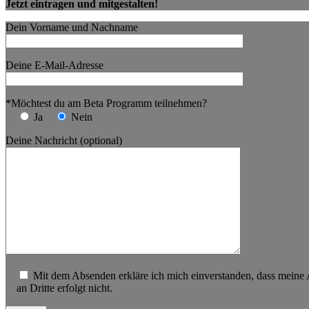
Jetzt eintragen und mitgestalten!
Dein Vorname und Nachname
Deine E-Mail-Adresse
*Möchtest du am Beta Programm teilnehmen?
Ja
Nein
Deine Nachricht (optional)
Mit dem Absenden erkläre ich mich einverstanden, dass meine
an Dritte erfolgt nicht.