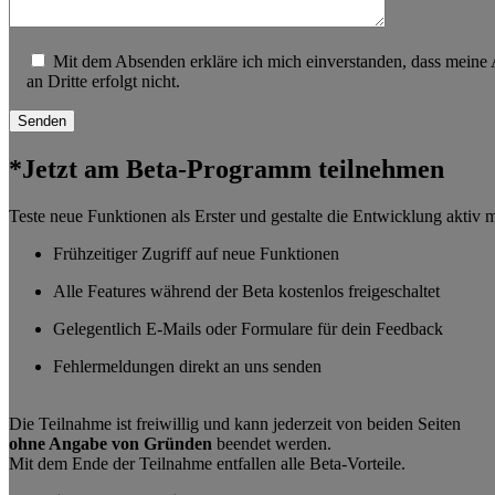
Mit dem Absenden erkläre ich mich einverstanden, dass meine
an Dritte erfolgt nicht.
*Jetzt am Beta-Programm teilnehmen
Teste neue Funktionen als Erster und gestalte die Entwicklung aktiv m
Frühzeitiger Zugriff auf neue Funktionen
Alle Features während der Beta kostenlos freigeschaltet
Gelegentlich E-Mails oder Formulare für dein Feedback
Fehlermeldungen direkt an uns senden
Die Teilnahme ist freiwillig und kann jederzeit von beiden Seiten
ohne Angabe von Gründen
beendet werden.
Mit dem Ende der Teilnahme entfallen alle Beta-Vorteile.